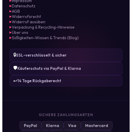
Impressum
▶
Datenschutz
▶
AGB
▶
Widerrufsrecht
▶
Widerruf ausüben
▶
Verpackung & Recycling-Hinweise
▶
Über uns
▶
Süßigkeiten-Wissen & Trends (Blog)
▶
🔒
SSL-verschlüsselt & sicher
🛡️
Käuferschutz via PayPal & Klarna
↩️
14 Tage Rückgaberecht
SICHERE ZAHLUNGSARTEN
PayPal
Klarna
Visa
Mastercard