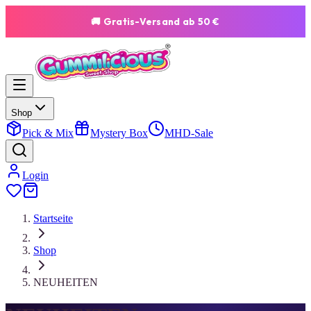
🚚 Gratis-Versand ab 50 €
Shop
Pick & Mix
Mystery Box
MHD-Sale
Login
Startseite
Shop
NEUHEITEN