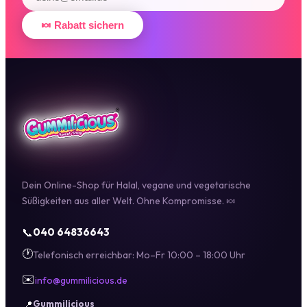
🍬 Rabatt sichern
Dein Online-Shop für Halal, vegane und vegetarische
Süßigkeiten aus aller Welt. Ohne Kompromisse. 🍬
📞
040 64836643
🕐
Telefonisch erreichbar: Mo–Fr 10:00 – 18:00 Uhr
✉️
info@gummilicious.de
📍
Gummilicious