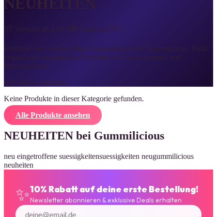
NEUHEITEN
📦 Versand ab 4,49 €
🎁 Gratis ab 50 €
Entdecke neu eingetroffene Suessigkeiten bei Gummilicious. Halal,
vegane und vegetarische Produkte wie Fruchtgummis und
Marshmallows.
0
Produkte gefunden
Keine Produkte in dieser Kategorie gefunden.
Alle Produkte ansehen
NEUHEITEN
bei Gummilicious
neu eingetroffene suessigkeiten
suessigkeiten neu
gummilicious
neuheiten
✨
10% Rabatt auf deine erste Bestellung!
Newsletter abonnieren & exklusive Deals erhalten