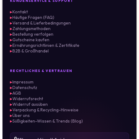
KUNDENSERVICE & SUPPORT
Kontakt
▶
Häufige Fragen (FAQ)
▶
Versand & Lieferbedingungen
▶
Zahlungsmethoden
▶
Bestellung verfolgen
▶
Gutscheine kaufen
▶
Ernährungsrichtlinien & Zertifikate
▶
B2B & Großhandel
▶
RECHTLICHES & VERTRAUEN
Impressum
▶
Datenschutz
▶
AGB
▶
Widerrufsrecht
▶
Widerruf ausüben
▶
Verpackung & Recycling-Hinweise
▶
Über uns
▶
Süßigkeiten-Wissen & Trends (Blog)
▶
🔒